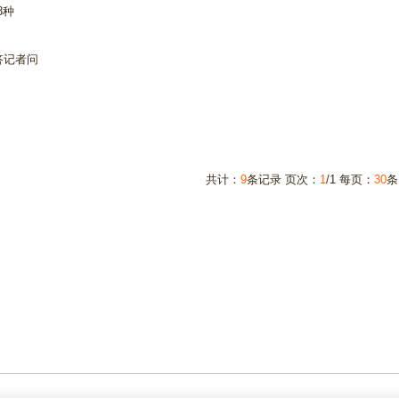
8种
答记者问
共计：
9
条记录 页次：
1
/1 每页：
30
条