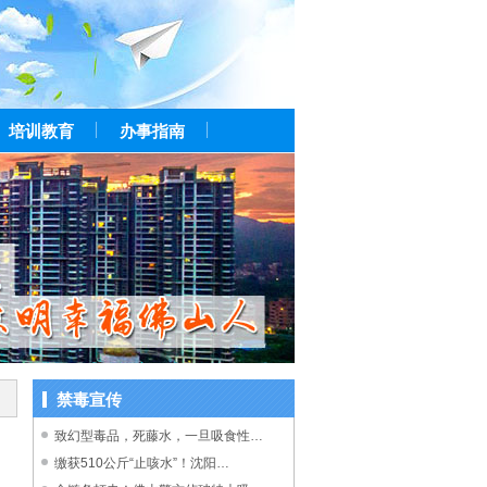
培训教育
办事指南
禁毒宣传
致幻型毒品，死藤水，一旦吸食性…
缴获510公斤“止咳水”！沈阳…