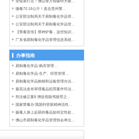
全链条打击！佛山警方侦破特大吸…
缴毒70.16公斤！直击贵州警…
公安部法制局关于易制毒化学品管…
公安部法制局关于易制毒化学品管…
【禁毒宣传】禁种铲毒，这些知识…
广东省易制毒化学品管理信息系统…
办事指南
易制毒化学品-购买管理…
易制毒化学品-生产、经营管理…
易制毒化学品购销和运输管理办法…
最高法发布审理毒品犯罪案件司法…
刑法修正案8 增设危险驾驶罪之…
国家禁毒办:我国列管新精神活性…
贩毒人身上起获的毒品如何定性处…
佛山市易制毒化学品管理协会单位…